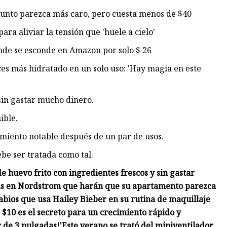
junto parezca más caro, pero cuesta menos de $40
ra aliviar la tensión que 'huele a cielo'
de se esconde en Amazon por solo $ 26
ces más hidratado en un solo uso: 'Hay magia en este
 sin gastar mucho dinero.
ible.
iento notable después de un par de usos.
ebe ser tratada como tal.
 huevo frito con ingredientes frescos y sin gastar
das en Nordstrom que harán que su apartamento parezca
abios que usa Hailey Bieber en su rutina de maquillaje
 $10 es el secreto para un crecimiento rápido y
r de 3 pulgadas!'
Este verano se trató del miniventilador