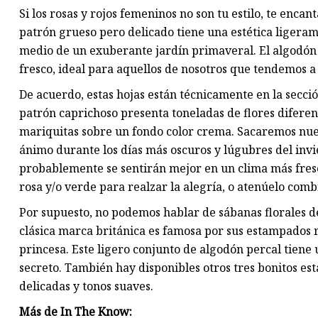
Si los rosas y rojos femeninos no son tu estilo, te encan
patrón grueso pero delicado tiene una estética ligeram
medio de un exuberante jardín primaveral. El algodón 
fresco, ideal para aquellos de nosotros que tendemos a
De acuerdo, estas hojas están técnicamente en la secció
patrón caprichoso presenta toneladas de flores diferent
mariquitas sobre un fondo color crema. Sacaremos nue
ánimo durante los días más oscuros y lúgubres del invi
probablemente se sentirán mejor en un clima más fresc
rosa y/o verde para realzar la alegría, o atenúelo combi
Por supuesto, no podemos hablar de sábanas florales d
clásica marca británica es famosa por sus estampados
princesa. Este ligero conjunto de algodón percal tiene 
secreto. También hay disponibles otros tres bonitos e
delicadas y tonos suaves.
Más de In The Know: