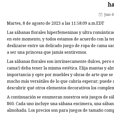
Tela De Popelina
ha
Tela Oxford
Jun 0
Tela de lluvia
Martes, 8 de agosto de 2023 a las 11:58:09 a.m.EDT
Las sábanas florales hiperfemeninas y ultra románticas
en este momento, y todos estamos de acuerdo con la te
deslizarse entre un delicado juego de ropa de cama sa
a ser una princesa que jamás sentiremos.
Las sábanas florales son intrínsecamente dulces, pero es
cama!) deba tener la misma estética. Elija mantas y al
importancia y opte por muebles y obras de arte que se
mucho más versátiles de lo que cabría esperar; puede 
descubrir qué otros elementos decorativos los comple
A continuación se enumeran nuestros seis juegos de sáb
$60. Cada uno incluye una sábana encimera, una sában
almohada. Los precios son para juegos de tamaño com