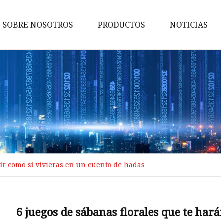
SOBRE NOSOTROS
PRODUCTOS
NOTICIAS
Hilo
Telas infantiles
Telas para ropa
Telas no tejidas
Tela vaquera
Tela de felpa
tir como si vivieras en un cuento de hadas
Doble gasa
Hilo compacto
Hilo cubierto
6 juegos de sábanas florales que te har