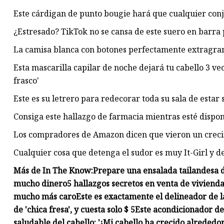
Este cárdigan de punto bougie hará que cualquier con
¿Estresado? TikTok no se cansa de este suero en barra pa
La camisa blanca con botones perfectamente extragran
Esta mascarilla capilar de noche dejará tu cabello 3 ve
frasco'
Este es su letrero para redecorar toda su sala de estar
Consiga este hallazgo de farmacia mientras esté dispon
Los compradores de Amazon dicen que vieron un crecim
Cualquier cosa que detenga el sudor es muy It-Girl y d
Más de In The Know:
Prepare una ensalada tailandesa de
mucho dinero
5 hallazgos secretos en venta de vivien
mucho más caro
Este es exactamente el delineador de l
de 'chica fresa', y cuesta solo $ 5
Este acondicionador de
saludable del cabello: '¡Mi cabello ha crecido alrededo